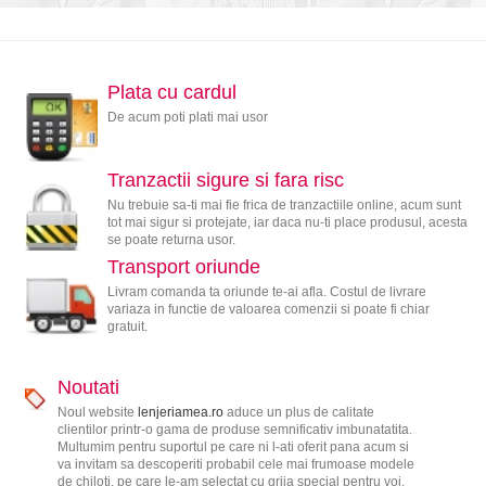
Plata cu cardul
De acum poti plati mai usor
Tranzactii sigure si fara risc
Nu trebuie sa-ti mai fie frica de tranzactiile online, acum sunt
tot mai sigur si protejate, iar daca nu-ti place produsul, acesta
se poate returna usor.
Transport oriunde
Livram comanda ta oriunde te-ai afla. Costul de livrare
variaza in functie de valoarea comenzii si poate fi chiar
gratuit.
Noutati
Noul website
lenjeriamea.ro
aduce un plus de calitate
clientilor printr-o gama de produse semnificativ imbunatatita.
Multumim pentru suportul pe care ni l-ati oferit pana acum si
va invitam sa descoperiti probabil cele mai frumoase modele
de chiloti, pe care le-am selectat cu grija special pentru voi.