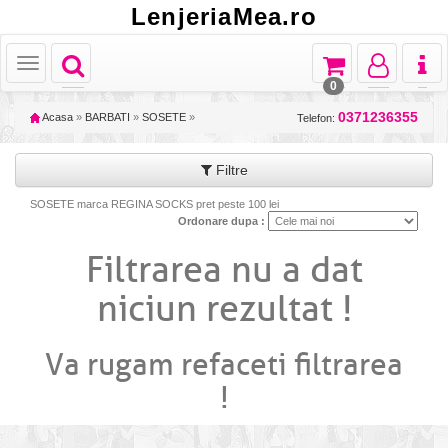
LenjeriaMea.ro
Toggle
Toggle
Toggle
Toggl
Toggle
navigation
navigation
navigation
naviga
navigation
0
0371236355
Acasa
»
BARBATI
»
SOSETE
»
Telefon:
Filtre
SOSETE marca REGINA SOCKS pret peste 100 lei
Ordonare dupa :
Filtrarea nu a dat
niciun rezultat !
Va rugam refaceti filtrarea
!