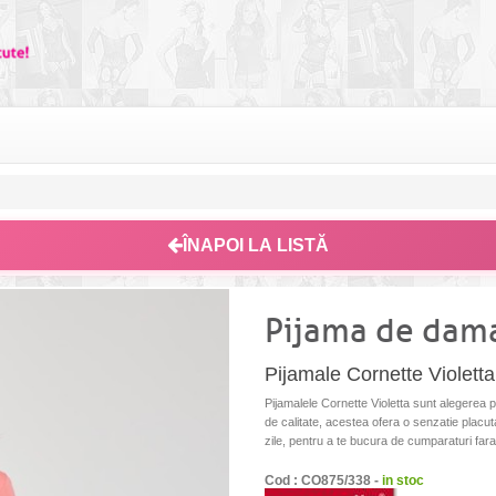
ÎNAPOI LA LISTĂ
Pijama de dama
Pijamale Cornette Violett
Pijamalele Cornette Violetta sunt alegerea pe
de calitate, acestea ofera o senzatie placuta
zile, pentru a te bucura de cumparaturi fara g
Cod : CO875/338 -
in stoc