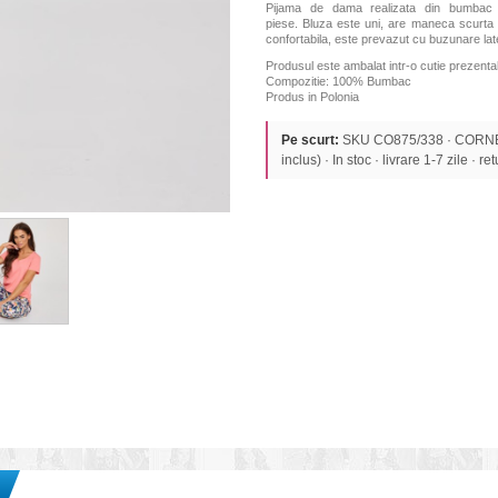
Pijama de dama realizata din bumbac 
piese. Bluza este uni, are maneca scurta si
confortabila, este prevazut cu buzunare late
Produsul este ambalat intr-o cutie prezentab
Compozitie: 100% Bumbac
Produs in Polonia
Pe scurt:
SKU CO875/338 · CORNET
inclus) · In stoc · livrare 1-7 zile · re