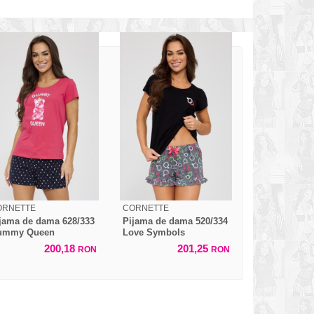
ORNETTE
CORNETTE
jama de dama 628/333
Pijama de dama 520/334
ummy Queen
Love Symbols
200,18
201,25
RON
RON