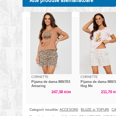
Alte produse asemanatoare
CORNETTE
CORNETTE
Pijama de dama 880/353
Pijama de dama 880/3
Amazing
Hug Me
247,38
211,70
RON
R
Categorii inrudite:
ACCESORII
BLUZE si TOPURI
CA