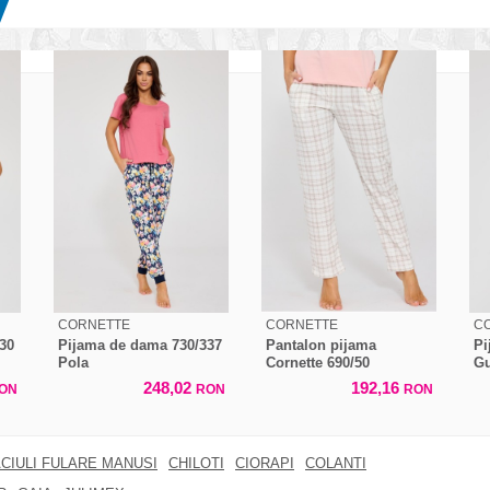
CORNETTE
CORNETTE
C
30
Pijama de dama 730/337
Pantalon pijama
Pi
Pola
Cornette 690/50
G
248,02
192,16
ON
RON
RON
CIULI FULARE MANUSI
CHILOTI
CIORAPI
COLANTI