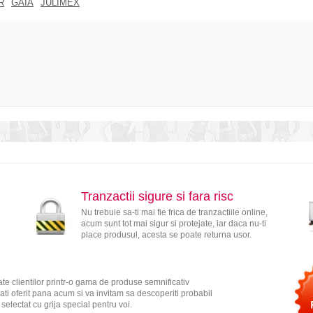
R
GAIA
JULIMEX
Tranzactii sigure si fara risc
Nu trebuie sa-ti mai fie frica de tranzactiile online,
acum sunt tot mai sigur si protejate, iar daca nu-ti
place produsul, acesta se poate returna usor.
te clientilor printr-o gama de produse semnificativ
ati oferit pana acum si va invitam sa descoperiti probabil
electat cu grija special pentru voi.