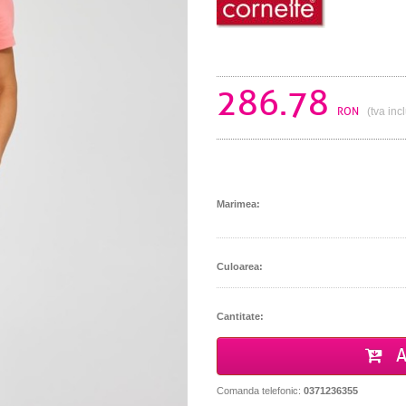
286.78
RON
(tva inc
Marimea:
Culoarea:
Cantitate:
A
Comanda telefonic:
0371236355