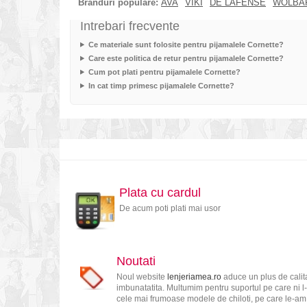
Branduri populare:
AVA
VIKI
DE LAFENSE
WOLBA
Intrebari frecvente
Ce materiale sunt folosite pentru pijamalele Cornette?
Care este politica de retur pentru pijamalele Cornette?
Cum pot plati pentru pijamalele Cornette?
In cat timp primesc pijamalele Cornette?
Plata cu cardul
De acum poti plati mai usor
Noutati
Noul website
lenjeriamea.ro
aduce un plus de calita
imbunatatita. Multumim pentru suportul pe care ni l-
cele mai frumoase modele de chiloti, pe care le-am s