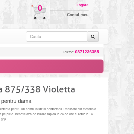
Logare
0
Contul meu
0371236355
Telefon:
 875/338 Violetta
a pentru dama
rfecta pentru un somn linistit si confortabil. Realizate din materiale
 pe piele. Beneficiaza de livrare rapida in 24 de ore si retur in 14
riji.