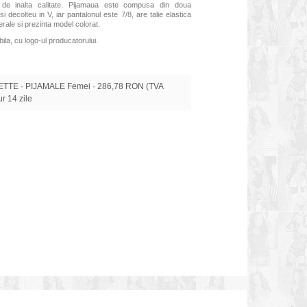
de inalta calitate. Pijamaua este compusa din doua
 decolteu in V, iar pantalonul este 7/8, are talie elastica
rale si prezinta model colorat.
ila, cu logo-ul producatorului.
TE · PIJAMALE Femei · 286,78 RON (TVA
tur 14 zile