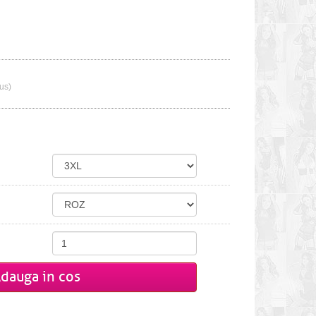
lus)
dauga in cos