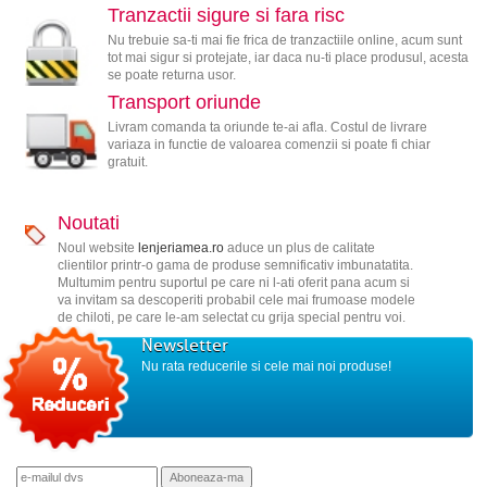
Tranzactii sigure si fara risc
Nu trebuie sa-ti mai fie frica de tranzactiile online, acum sunt
tot mai sigur si protejate, iar daca nu-ti place produsul, acesta
se poate returna usor.
Transport oriunde
Livram comanda ta oriunde te-ai afla. Costul de livrare
variaza in functie de valoarea comenzii si poate fi chiar
gratuit.
Noutati
Noul website
lenjeriamea.ro
aduce un plus de calitate
clientilor printr-o gama de produse semnificativ imbunatatita.
Multumim pentru suportul pe care ni l-ati oferit pana acum si
va invitam sa descoperiti probabil cele mai frumoase modele
de chiloti, pe care le-am selectat cu grija special pentru voi.
Newsletter
Nu rata reducerile si cele mai noi produse!