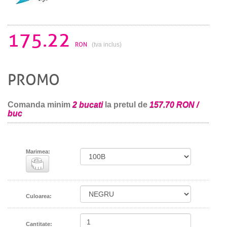
175.22
RON
(tva inclus)
PROMO
Comanda minim
2 bucati
la pretul de
157.70 RON /
buc
Marimea:
Culoarea:
Cantitate: