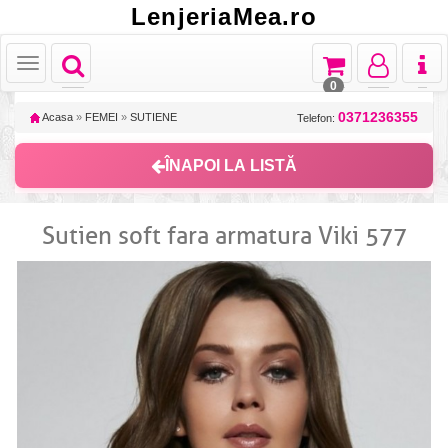
LenjeriaMea.ro
Toggle
Toggle
Toggle
Toggl
Toggle
navigation
navigation
navigation
naviga
navigation
0
0371236355
Acasa
»
FEMEI
»
SUTIENE
Telefon:
ÎNAPOI LA LISTĂ
Sutien soft fara armatura Viki 577