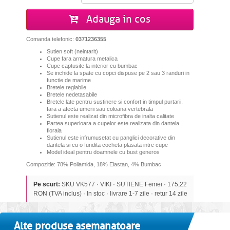
Adauga in cos
Comanda telefonic:
0371236355
Sutien soft (neintarit)
Cupe fara armatura metalica
Cupe captusite la interior cu bumbac
Se inchide la spate cu copci dispuse pe 2 sau 3 randuri in
functie de marime
Bretele reglabile
Bretele nedetasabile
Bretele late pentru sustinere si confort in timpul purtarii,
fara a afecta umerii sau coloana vertebrala
Sutienul este realizat din microfibra de inalta calitate
Partea superioara a cupelor este realizata din dantela
florala
Sutienul este infrumusetat cu panglici decorative din
dantela si cu o fundita cocheta plasata intre cupe
Model ideal pentru doamnele cu bust generos
Compozitie: 78% Poliamida, 18% Elastan, 4% Bumbac
Pe scurt:
SKU VK577 · VIKI · SUTIENE Femei · 175,22
RON (TVA inclus) · In stoc · livrare 1-7 zile · retur 14 zile
Alte produse asemanatoare