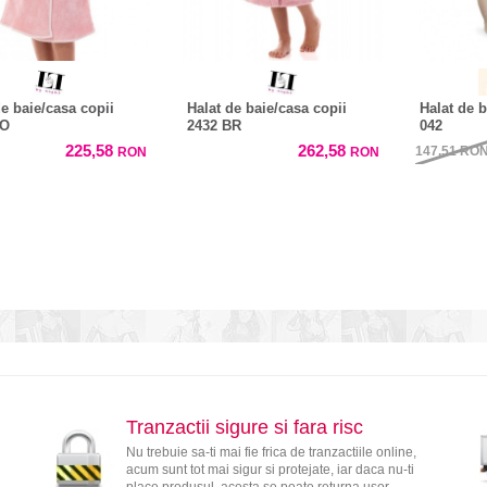
de baie/casa copii
Halat de baie/casa copii
Halat de b
HO
2432 BR
042
225,58
262,58
147,51
RO
RON
RON
Tranzactii sigure si fara risc
Nu trebuie sa-ti mai fie frica de tranzactiile online,
acum sunt tot mai sigur si protejate, iar daca nu-ti
place produsul, acesta se poate returna usor.