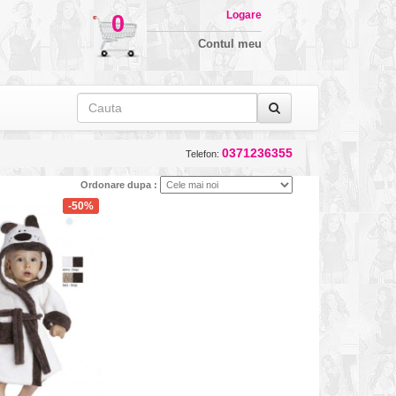
Logare
0
Contul meu
0371236355
Telefon:
Ordonare dupa :
-50%