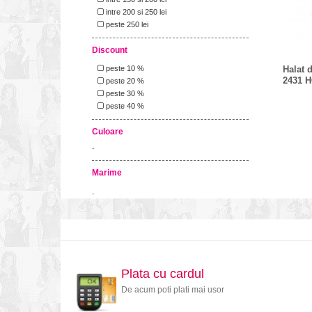
intre 200 si 250 lei
peste 250 lei
Discount
Halat 
peste 10 %
2431 
peste 20 %
peste 30 %
peste 40 %
Culoare
-
Marime
-
Plata cu cardul
De acum poti plati mai usor