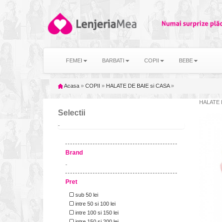
FEMEI
BARBATI
COPII
BEBE
Acasa
»
COPII
»
HALATE DE BAIE si CASA
»
HALATE 
Selectii
-
Brand
-
Pret
sub 50 lei
intre 50 si 100 lei
intre 100 si 150 lei
intre 150 si 200 lei