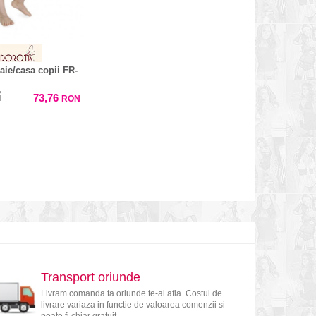
aie/casa copii FR-
73,76
N
RON
Transport oriunde
Livram comanda ta oriunde te-ai afla. Costul de
livrare variaza in functie de valoarea comenzii si
poate fi chiar gratuit.