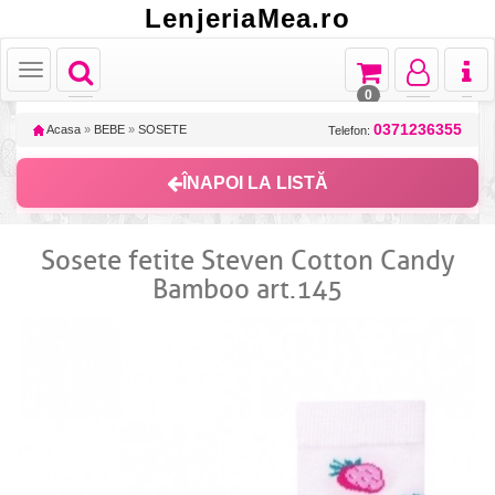
LenjeriaMea.ro
Toggle
Toggle
Toggle
Toggl
Toggle
navigation
navigation
navigation
naviga
navigation
0
0371236355
Acasa
»
BEBE
»
SOSETE
Telefon:
ÎNAPOI LA LISTĂ
Sosete fetite Steven Cotton Candy
Bamboo art.145