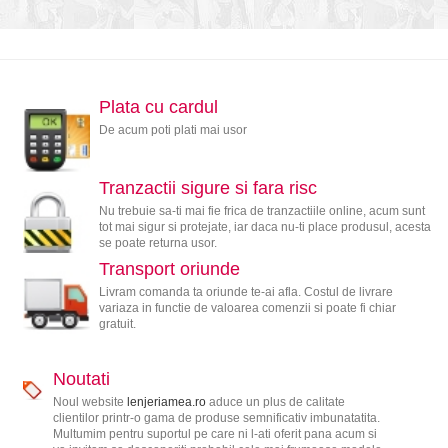
Plata cu cardul
De acum poti plati mai usor
Tranzactii sigure si fara risc
Nu trebuie sa-ti mai fie frica de tranzactiile online, acum sunt
tot mai sigur si protejate, iar daca nu-ti place produsul, acesta
se poate returna usor.
Transport oriunde
Livram comanda ta oriunde te-ai afla. Costul de livrare
variaza in functie de valoarea comenzii si poate fi chiar
gratuit.
Noutati
Noul website
lenjeriamea.ro
aduce un plus de calitate
clientilor printr-o gama de produse semnificativ imbunatatita.
Multumim pentru suportul pe care ni l-ati oferit pana acum si