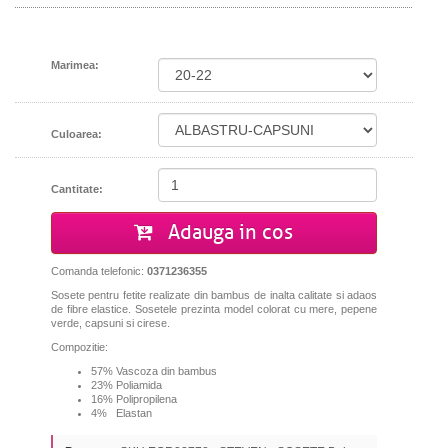
Marimea:
Culoarea:
Cantitate:
Adauga in cos
Comanda telefonic:
0371236355
Sosete pentru fetite realizate din bambus de inalta calitate si adaos
de fibre elastice. Sosetele prezinta model colorat cu mere, pepene
verde, capsuni si cirese.
Compozitie:
57% Vascoza din bambus
23% Poliamida
16% Polipropilena
4% Elastan