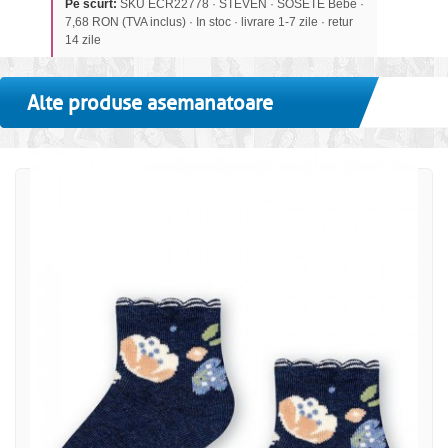
Pe scurt:
SKU ECR22778 · STEVEN · SOSETE Bebe ·
7,68 RON (TVA inclus) · In stoc · livrare 1-7 zile · retur
14 zile
Alte produse asemanatoare