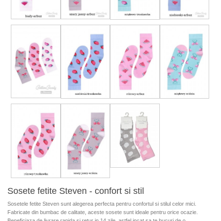
Sosete fetite Steven - confort si stil
Sosetele fetite Steven sunt alegerea perfecta pentru confortul si stilul celor mici.
Fabricate din bumbac de calitate, aceste sosete sunt ideale pentru orice ocazie.
Beneficiaza de livrare rapida si retur in 14 zile, astfel incat sa te bucuri de o